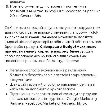
реклама;
Нові інструменти для створення контенту та
взаємодії з ним, такі як Pop-Out Showcase, Super Like
2.0 та Gesture Ads.
Як бачите, агентський акаунт є потужним інструментом
для тих, хто прагне використовувати платформу TikTok
як рекламний канал. Він надає можливість досягати
ширшої цільової аудиторії та збільшити її обізнаність про
бренд або продукт.
Співпраця з BudgetMaxx може
принести значну користь вашому бізнесу.
Цей
сервіс пропонує низьку комісію для економії на
поповненні рекламного бюджету, зокрема:
Легальний спосіб економити на рекламному
бюджеті з безготівковою оплатою і закриваючими
документами.
Швидкий і зручний спосіб поповнювати рекламні
кабінети за допомогою криптовалюти.
Підвищення експертизи вашої команди за рахунок
навчальних матеріалів і курсів від Google Marketing
Partners, Facebook Marketing Partners, TikTok