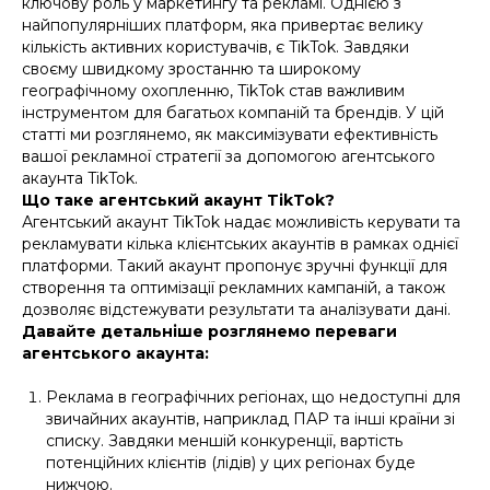
ключову роль у маркетингу та рекламі. Однією з
найпопулярніших платформ, яка привертає велику
кількість активних користувачів, є TikTok. Завдяки
своєму швидкому зростанню та широкому
географічному охопленню, TikTok став важливим
інструментом для багатьох компаній та брендів. У цій
статті ми розглянемо, як максимізувати ефективність
вашої рекламної стратегії за допомогою агентського
акаунта TikTok.
Що таке агентський акаунт TikTok?
Агентський акаунт TikTok надає можливість керувати та
рекламувати кілька клієнтських акаунтів в рамках однієї
платформи. Такий акаунт пропонує зручні функції для
створення та оптимізації рекламних кампаній, а також
дозволяє відстежувати результати та аналізувати дані.
Давайте детальніше розглянемо переваги
агентського акаунта:
Реклама в географічних регіонах, що недоступні для
звичайних акаунтів, наприклад ПАР та інші країни зі
списку. Завдяки меншій конкуренції, вартість
потенційних клієнтів (лідів) у цих регіонах буде
нижчою.