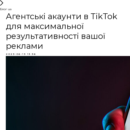
Блог ua
Агентські акаунти в ТіkТоk
для максимальної
результативності вашої
реклами
2023-06-13 13:36