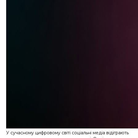
У сучасному цифровому світі соціальні медіа відіграють