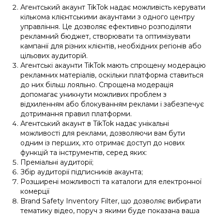
Агентський акаунт TikTok надає можливість керувати
кількома клієнтськими акаунтами з одного центру
управління. Це дозволяє ефективно розподіляти
рекламний бюджет, створювати та оптимізувати
кампанії для різних клієнтів, необхідних регіонів або
цільових аудиторій.
Агентські акаунти TikTok мають спрощену модерацію
рекламних матеріалів, оскільки платформа ставиться
до них більш лояльно. Спрощена модерація
допомагає уникнути можливих проблем з
відхиленням або блокуванням реклами і забезпечує
дотримання правил платформи.
Агентський акаунт в TikTok надає унікальні
можливості для реклами, дозволяючи вам бути
одним із перших, хто отримає доступ до нових
функцій та інструментів, серед яких:
Преміальні аудиторії;
Збір аудиторії підписників акаунта;
Розширені можливості та каталоги для електронної
комерції
Brand Safety Inventory Filter, що дозволяє вибирати
тематику відео, поруч з якими буде показана ваша