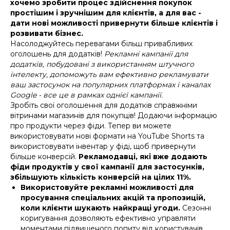
хочемо зробити процес здійснення покупок
простішим і зручнішим для клієнтів, а для вас -
дати нові можливості привернути більше клієнтів і
розвивати бізнес.
Насолоджуйтесь перевагами більш привабливих
оголошень для додатків!
Рекламні кампанії для
додатків, побудовані з використанням штучного
інтелекту, допоможуть вам ефективно рекламувати
ваш застосунок на популярних платформах і каналах
Google - все це в рамках однієї кампанії.
Зробіть свої оголошення для додатків справжніми
вітринами магазинів для покупців! Додаючи інформацію
про продукти через фіди. Тепер ви можете
використовувати нові формати на YouTube Shorts та
використовувати інвентар у фіді, щоб привернути
більше конверсій.
Рекламодавці, які вже додають
фіди продуктів у свої кампанії для застосунків,
збільшують кількість конверсій на цілих 11%.
Використовуйте рекламні можливості для
просування спеціальних акцій та пропозицій,
коли клієнти шукають найкращі угоди.
Сезонні
коригування дозволяють ефективно управляти
моментами підвищеного попиту від користувачів,