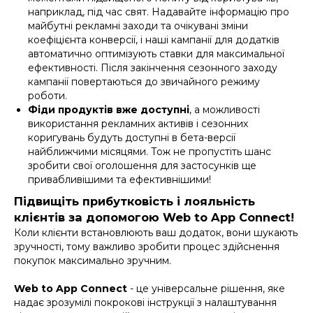
наприклад, під час свят. Надавайте інформацію про
майбутні рекламні заходи та очікувані зміни
коефіцієнта конверсії, і наші кампанії для додатків
автоматично оптимізують ставки для максимальної
ефективності. Після закінчення сезонного заходу
кампанії повертаються до звичайного режиму
роботи.
Фіди продуктів вже доступні
, а можливості
використання рекламних активів і сезонних
коригувань будуть доступні в бета-версії
найближчими місяцями. Тож не пропустіть шанс
зробити свої оголошення для застосунків ще
привабливішими та ефективнішими!
Підвищіть прибутковість і лояльність
клієнтів за допомогою Web to App Connect!
Коли клієнти встановлюють ваш додаток, вони шукають
зручності, тому важливо зробити процес здійснення
покупок максимально зручним.
Web to App Connect
- це універсальне рішення, яке
надає зрозумілі покрокові інструкції з налаштування