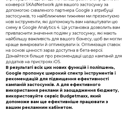
конверсії SKAdNetwork для вашого застосунку за
допомогою схваленого партнера Google з атрибуції
застосунків, то найближчими тижнями ми презентуємо
нові інструменти, які допоможуть вам налаштувати цю
схему в Google Analytics 4. Ця установка дозволить вам
привласнити значення подіям у застосунку, які мають
найбільшу важливість для вашого бізнесу, щоб ви могли
краще вимірювати й оптимізувати їх. Оптимізація ставок
на основі цінності зараз доступна в бета-версії.
Дізнайтеся більше про рекомендації щодо кампаній для
додатків на пристроях iOS.
В результаті всіх цих нових функцій і поліпшень,
Google пропонує широкий спектр інструментів і
рекомендацій для підвищення ефективності
кампаній застосунків. А для ефективного
використання реклами й заощадження бюджету,
використовуйте сервіс Budgetmaxx, який
допоможе вам ще ефективніше працювати з
вашим рекламним кабінетом.