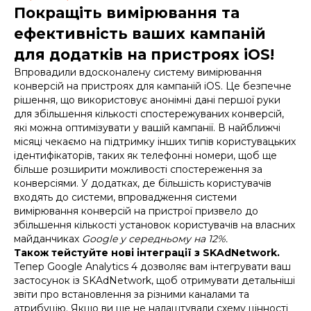
Покращіть вимірювання та
ефективність ваших кампаній
для додатків на пристроях iOS!
Впровадили вдосконалену систему вимірювання
конверсій на пристроях для кампаній iOS. Це безпечне
рішення, що використовує анонімні дані першої руки
для збільшення кількості спостережуваних конверсій,
які можна оптимізувати у вашій кампанії. В найближчі
місяці чекаємо на підтримку інших типів користувацьких
ідентифікаторів, таких як телефонні номери, щоб ще
більше розширити можливості спостереження за
конверсіями. У додатках, де більшість користувачів
входять до системи, впровадження системи
вимірювання конверсій на пристрої призвело до
збільшення кількості установок користувачів на власних
майданчиках
Google у середньому на 12%.
Також тейстуйте нові інтеграції з SKAdNetwork.
Тепер Google Analytics 4 дозволяє вам інтегрувати ваш
застосунок із SKAdNetwork, щоб отримувати детальніші
звіти про встановлення за різними каналами та
атрибуцію. Якщо ви ще не налаштували схему цінності