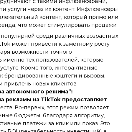
трудничают с такими инфлюенсерами,
ли услуги через их контент. Инфлюенсеры
влекательный контент, который прямо или
енда, что может стимулировать продажи.
е популярной среди различных возрастных
kTok может привести к заметному росту
аря возможности точного
ь именно тех пользователей, которые
услуге. Кроме того, интерактивные
ак брендированные хэштеги и вызовы,
и привлечь новых клиентов.
ва автономного режима”:
а рекламы на TikTok предоставляет
ств. Во-первых, этот режим позволяет
ные бюджеты, благодаря алгоритму,
ивные платежи за клик или показ. Это
ть ROI (рентабельность инвестиций) в